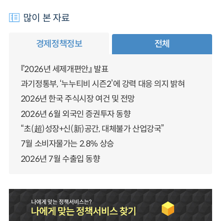
많이 본 자료
경제정책정보
전체
『2026년 세제개편안』 발표
과기정통부, ‘누누티비 시즌2’에 강력 대응 의지 밝혀
2026년 한국 주식시장 여건 및 전망
2026년 6월 외국인 증권투자 동향
“초(超)성장+신(新)공간, 대체불가 산업강국”
7월 소비자물가는 2.8% 상승
2026년 7월 수출입 동향