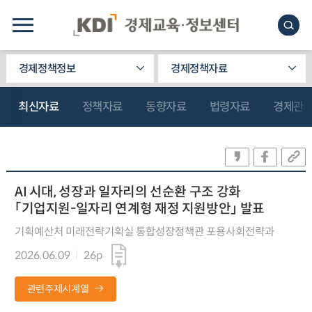
경제정책정보
경제정책자료
최신자료
정책자료
동향자료
법령자료
경제관
AI 시대, 성장과 일자리의 선순환 구조 강화
「기업지원-일자리 연계형 재정 지원방안」 발표
기획예산처 미래전략기획실 통합성장정책관 포용사회전략과
2026.06.09
26p
관련주제시계열