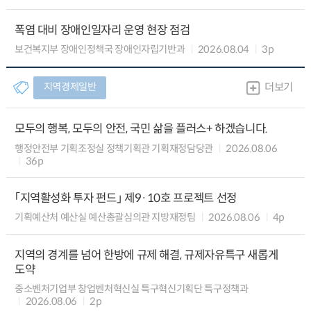
폭염 대비 장애인일자리 운영 현장 점검
보건복지부 장애인정책국 장애인자립기반과
2026.08.04
3p
지역경제일반
더보기
모두의 행복, 모두의 안전, 국민 삶을 플러스+ 하겠습니다.
행정안전부 기획조정실 정책기획관 기획재정담당관
2026.08.06
36p
「지역활성화 투자 펀드」 제9·10호 프로젝트 선정
기획예산처 예산실 예산총괄심의관 지방재정팀
2026.08.06
4p
지역의 경계를 넘어 한방에 규제 해결, 규제자유특구 새롭게
도약
중소벤처기업부 창업벤처혁신실 특구혁신기획단 특구정책과
2026.08.06
2p