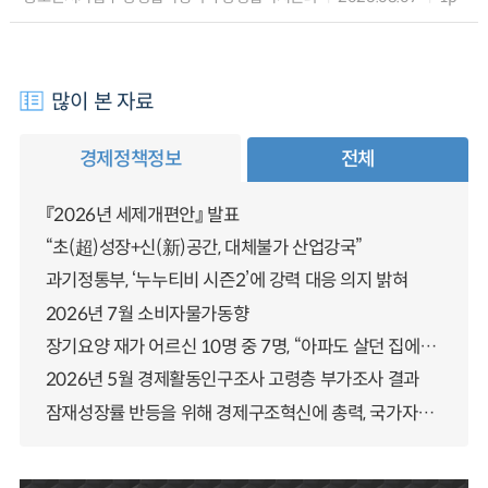
많이 본 자료
경제정책정보
전체
『2026년 세제개편안』 발표
“초(超)성장+신(新)공간, 대체불가 산업강국”
과기정통부, ‘누누티비 시즌2’에 강력 대응 의지 밝혀
2026년 7월 소비자물가동향
장기요양 재가 어르신 10명 중 7명, “아파도 살던 집에서 살겠다” 「2025년 장기요양실태조사」 결과 발표
2026년 5월 경제활동인구조사 고령층 부가조사 결과
잠재성장률 반등을 위해 경제구조혁신에 총력, 국가자산 관리체계 대전환