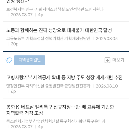
현장 챙긴다
보건복지부 인구·사회서비스정책실 노인정책관 노인지원과
2026.08.07
4p
노동과 함께하는 진짜 성장으로 대체불가 대한민국 달성
고용노동부 기획조정실 정책기획관 기획재정담당관
2026.08.05
30p
지역경제일반
더보기
고향사랑기부 세액공제 확대 등 지방 주도 성장 세제개편 추진
행정안전부 자치혁신실 균형발전국 균형발전진흥과
2026.08.10
6p
봉화 K-베트남 밸리특구 신규지정…한-베 교류에 기반한
지역활력 거점 조성
중소벤처기업부 창업벤처혁신실 특구혁신기획단 특구운영과
2026.08.07
4p