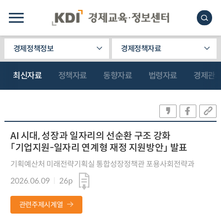
경제정책정보
경제정책자료
최신자료
정책자료
동향자료
법령자료
경제관
AI 시대, 성장과 일자리의 선순환 구조 강화
「기업지원-일자리 연계형 재정 지원방안」 발표
기획예산처 미래전략기획실 통합성장정책관 포용사회전략과
2026.06.09
26p
관련주제시계열