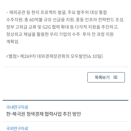
- 재외공관 등 현지 프로젝트 발굴, 주요 발주처 대상 통합
수주지원, 총 60억불 규모 선금융 지원, 중동 인프라 전략펀드 조성,
정부 고위급 교류 및 G2G 협력 확대 등 다각적 지원을 추진하고,
정상외교 채널을 활용한 우리 기업의 수주·투자 전 과정 지원
계획임.
<별첨> 제269차 대외경제장관회의 모두발언(6.10일)
목록보기
국내연구자료
한-북극권 청색경제 협력사업 추진 방안
국외연구자료