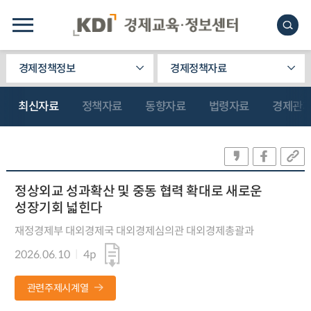
경제정책정보
경제정책자료
최신자료
정책자료
동향자료
법령자료
경제관
정상외교 성과확산 및 중동 협력 확대로 새로운
성장기회 넓힌다
재정경제부 대외경제국 대외경제심의관 대외경제총괄과
2026.06.10
4p
관련주제시계열