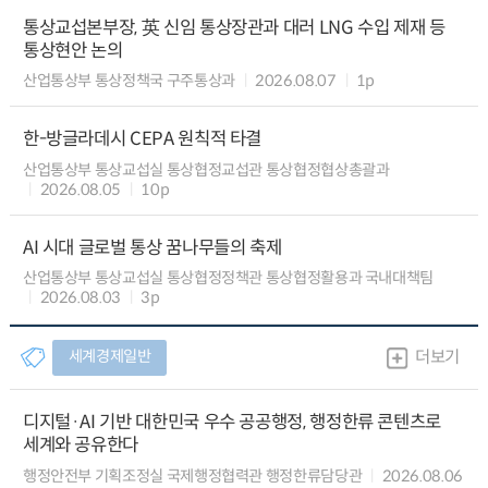
통상교섭본부장, 英 신임 통상장관과 대러 LNG 수입 제재 등
통상현안 논의
산업통상부 통상정책국 구주통상과
2026.08.07
1p
한-방글라데시 CEPA 원칙적 타결
산업통상부 통상교섭실 통상협정교섭관 통상협정협상총괄과
2026.08.05
10p
AI 시대 글로벌 통상 꿈나무들의 축제
산업통상부 통상교섭실 통상협정정책관 통상협정활용과 국내대책팀
2026.08.03
3p
세계경제일반
더보기
디지털·AI 기반 대한민국 우수 공공행정, 행정한류 콘텐츠로
세계와 공유한다
행정안전부 기획조정실 국제행정협력관 행정한류담당관
2026.08.06