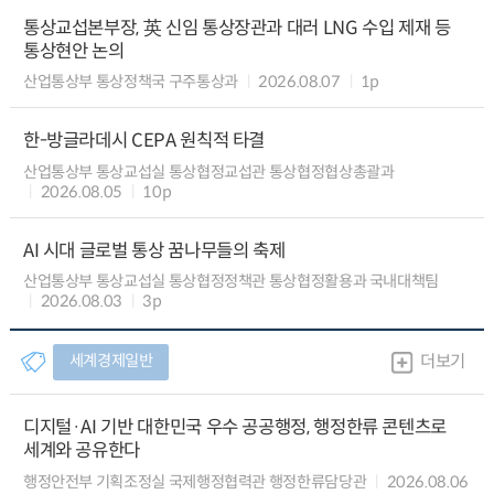
통상교섭본부장, 英 신임 통상장관과 대러 LNG 수입 제재 등
통상현안 논의
산업통상부 통상정책국 구주통상과
2026.08.07
1p
한-방글라데시 CEPA 원칙적 타결
산업통상부 통상교섭실 통상협정교섭관 통상협정협상총괄과
2026.08.05
10p
AI 시대 글로벌 통상 꿈나무들의 축제
산업통상부 통상교섭실 통상협정정책관 통상협정활용과 국내대책팀
2026.08.03
3p
세계경제일반
더보기
디지털·AI 기반 대한민국 우수 공공행정, 행정한류 콘텐츠로
세계와 공유한다
행정안전부 기획조정실 국제행정협력관 행정한류담당관
2026.08.06