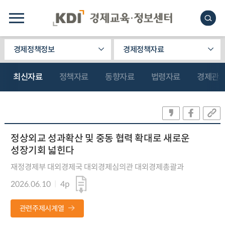
경제정책정보
경제정책자료
최신자료
정책자료
동향자료
법령자료
경제관
정상외교 성과확산 및 중동 협력 확대로 새로운
성장기회 넓힌다
재정경제부 대외경제국 대외경제심의관 대외경제총괄과
2026.06.10
4p
관련주제시계열