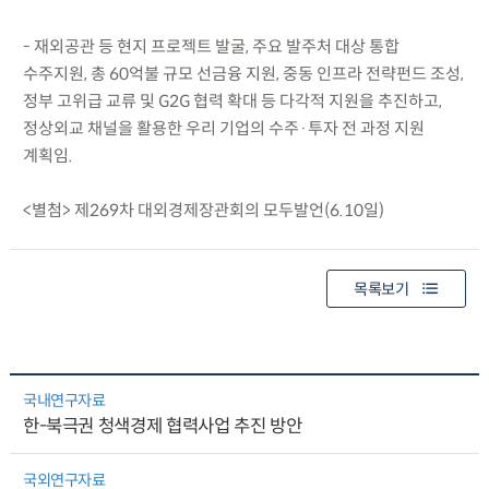
- 재외공관 등 현지 프로젝트 발굴, 주요 발주처 대상 통합
수주지원, 총 60억불 규모 선금융 지원, 중동 인프라 전략펀드 조성,
정부 고위급 교류 및 G2G 협력 확대 등 다각적 지원을 추진하고,
정상외교 채널을 활용한 우리 기업의 수주·투자 전 과정 지원
계획임.
<별첨> 제269차 대외경제장관회의 모두발언(6.10일)
목록보기
국내연구자료
한-북극권 청색경제 협력사업 추진 방안
국외연구자료