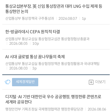
통상교섭본부장, 英 신임 통상장관과 대러 LNG 수입 제재 등
통상현안 논의
산업통상부 통상정책국 구주통상과
2026.08.07
1p
한-방글라데시 CEPA 원칙적 타결
산업통상부 통상교섭실 통상협정교섭관 통상협정협상총괄과
2026.08.05
10p
AI 시대 글로벌 통상 꿈나무들의 축제
산업통상부 통상교섭실 통상협정정책관 통상협정활용과 국내대책팀
2026.08.03
3p
세계경제일반
더보기
디지털·AI 기반 대한민국 우수 공공행정, 행정한류 콘텐츠로
세계와 공유한다
행정안전부 기획조정실 국제행정협력관 행정한류담당관
2026.08.06