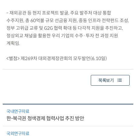
- 재외공관 등 현지 프로젝트 발굴, 주요 발주처 대상 통합
수주지원, 총 60억불 규모 선금융 지원, 중동 인프라 전략펀드 조성,
정부 고위급 교류 및 G2G 협력 확대 등 다각적 지원을 추진하고,
정상외교 채널을 활용한 우리 기업의 수주·투자 전 과정 지원
계획임.
<별첨> 제269차 대외경제장관회의 모두발언(6.10일)
목록보기
국내연구자료
한-북극권 청색경제 협력사업 추진 방안
국외연구자료