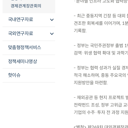
·분야별 인프라 고도화 협력방
경제관계장관회의
- 최근 중동지역 긴장 등 대
국내연구자료
견조한 회복세를 이어가며, 1분기
기록함.
국외연구자료
- 정부는 국민주권정부 출범 
맞춤형정책서비스
검역·위생 협력 확대 및 과학기
정책세미나영상
- 정부는 협력 성과가 실질 경
핫이슈
적극 해소하며, 중동 주요국의
지원방안을 마련함.
- 재외공관 등 현지 프로젝트 발
전략펀드 조성, 정부 고위급 교
기업의 수주·투자 전 과정 지원
<별첨> 제269차 대외경제장관