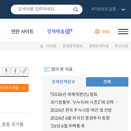
#지방보조금통합관리망
연관 사이트
ENG
HOME
경제정책정보
경제정책자료
최신자료
많이 본 자료
경제정책정보
전체
련주제시계열
『2026년 세제개편안』 발표
과기정통부, ‘누누티비 시즌2’에 강력 대응 의지 밝혀
2026년 한국 주식시장 여건 및 전망
2026년 6월 외국인 증권투자 동향
, 중동 국가별
‘26년 6월 주택통계