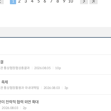
1
2
3
4
5
6
7
8
9
10
타결
섭관 통상협정협상총괄과
2026.08.05
10p
의 축제
관 통상협정활용과 국내대책팀
2026.08.03
3p
한미 전략적 협력 외연 확대
2026.08.03
2p