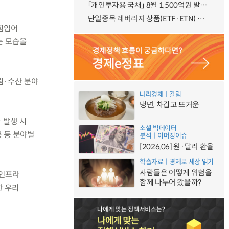
「개인투자용 국채」 8월 1,500억원 발행 예정
단일종목 레버리지 상품(ETF·ETN) 기본예탁금 강화 조기시행 방안 안내
 힘입어
되는 모습을
림·수산 분야
나라경제ㅣ칼럼
냉면, 차갑고 뜨거운
 발생 시
소셜 빅데이터
 등 분야별
분석ㅣ이머징이슈
[2026.06] 원·달러 환율
학습자료ㅣ경제로 세상 읽기
사람들은 어떻게 위험을
 인프라
함께 나누어 왔을까?
한 우리