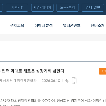
과학·IT
환경·에너지
노동·복지
경제·일반
경제교육
데이터 분석
멀티콘텐츠
센터소개
 협력 확대로 새로운 성장기회 넓힌다
관
경제심의관 대외경제총괄과
2026.06.10
4p
수) 제269차 대외경제장관회의를 주재하여, 정상회담 경제분야 성과 이행점검