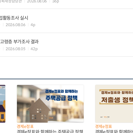
기획재정담당관
2026.08.06
36p
기업활동조사 실시
과
2026.08.06
4p
 고령층 부가조사 결과
과
2026.08.05
42p
경제e정표
경제e정표
경제e정표와 함께하는 주택공급 정책
경제e정표와 함께하