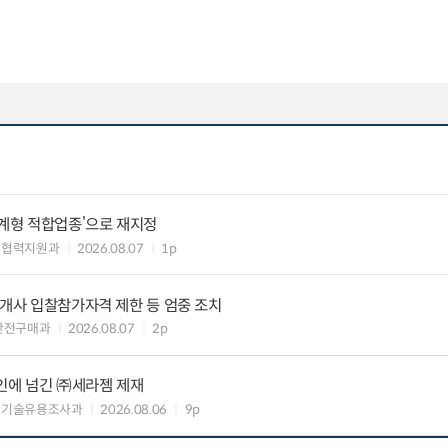
생계형 적합업종’으로 재지정
생협력지원과
2026.08.07
1p
8개사 입찰참가자격 제한 등 엄중 조치
안전구매과
2026.08.07
2p
인에 넘긴 ㈜세라젬 제재
 기술유용조사과
2026.08.06
9p