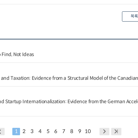
목록
 Find, Not Ideas
 and Taxation: Evidence from a Structural Model of the Canadi
nd Startup Internationalization: Evidence from the German Accel
1
2
3
4
5
6
7
8
9
10