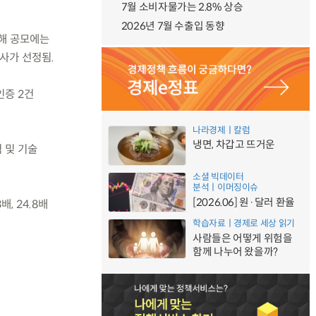
7월 소비자물가는 2.8% 상승
2026년 7월 수출입 동향
올해 공모에는
사가 선정됨.
인증 2건
나라경제ㅣ칼럼
냉면, 차갑고 뜨거운
험 및 기술
소셜 빅데이터
분석ㅣ이머징이슈
[2026.06] 원·달러 환율
, 24.8배
학습자료ㅣ경제로 세상 읽기
사람들은 어떻게 위험을
함께 나누어 왔을까?