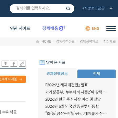
#지방보조금통합관리망
연관 사이트
ENG
HOME
경제정책정보
경제정책자료
최신자료
많이 본 자료
경제정책정보
전체
련주제시계열
『2026년 세제개편안』 발표
과기정통부, ‘누누티비 시즌2’에 강력 대응 의지 밝혀
2026년 한국 주식시장 여건 및 전망
2026년 6월 외국인 증권투자 동향
서 수여식을
“초(超)성장+신(新)공간, 대체불가 산업강국”