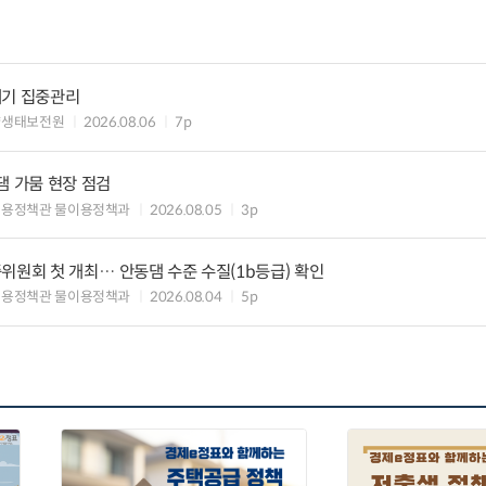
레기 집중관리
양생태보전원
2026.08.06
7p
댐 가뭄 현장 점검
이용정책관 물이용정책과
2026.08.05
3p
위원회 첫 개최… 안동댐 수준 수질(1b등급) 확인
이용정책관 물이용정책과
2026.08.04
5p