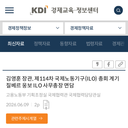
경제정책정보
경제정책자료
최신자료
정책자료
동향자료
법령자료
경제관
김영훈 장관, 제114차 국제노동기구(ILO) 총회 계기
질베르 웅보 ILO 사무총장 면담
고용노동부 기획조정실 국제협력관 국제협력담당관실
2026.06.09
2p
관련주제시계열