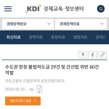
경제정책정보
경제정책자료
최신자료
정책자료
동향자료
법령자료
경제관
수도권 현장 불법하도급 29건 및 건산법 위반 60건
적발
국토교통부 건설정책국 공정건설지원과
2026.06.10
4p
관련주제시계열