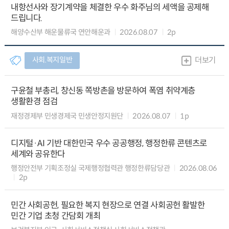
내항선사와 장기계약을 체결한 우수 화주님의 세액을 공제해
드립니다.
해양수산부 해운물류국 연안해운과
2026.08.07
2p
사회.복지일반
더보기
구윤철 부총리, 창신동 쪽방촌을 방문하여 폭염 취약계층
생활환경 점검
재정경제부 민생경제국 민생안정지원단
2026.08.07
1p
디지털·AI 기반 대한민국 우수 공공행정, 행정한류 콘텐츠로
세계와 공유한다
행정안전부 기획조정실 국제행정협력관 행정한류담당관
2026.08.06
2p
민간 사회공헌, 필요한 복지 현장으로 연결 사회공헌 활발한
민간 기업 초청 간담회 개최