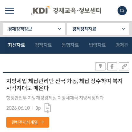
경제정책정보
경제정책자료
최신자료
정책자료
동향자료
법령자료
경제관
지방세입 체납관리단 전국 가동, 체납 징수하며 복지
사각지대도 메운다
행정안전부 지방재정경제실 지방세제국 지방세정책과
2026.06.10
3p
관련주제시계열