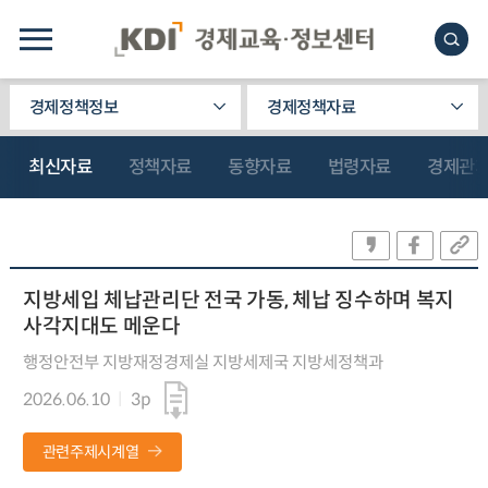
경제정책정보
경제정책자료
최신자료
정책자료
동향자료
법령자료
경제관
지방세입 체납관리단 전국 가동, 체납 징수하며 복지
사각지대도 메운다
행정안전부 지방재정경제실 지방세제국 지방세정책과
2026.06.10
3p
관련주제시계열