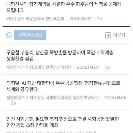
내항선사와 장기계약을 체결한 우수 화주님의 세액을 공제해
드립니다.
해양수산부 해운물류국 연안해운과
2026.08.07
2p
사회.복지일반
더보기
구윤철 부총리, 창신동 쪽방촌을 방문하여 폭염 취약계층
생활환경 점검
재정경제부 민생경제국 민생안정지원단
2026.08.07
1p
디지털·AI 기반 대한민국 우수 공공행정, 행정한류 콘텐츠로
세계와 공유한다
행정안전부 기획조정실 국제행정협력관 행정한류담당관
2026.08.06
2p
민간 사회공헌, 필요한 복지 현장으로 연결 사회공헌 활발한
민간 기업 초청 간담회 개최