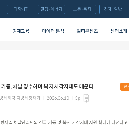
과학·IT
환경·에너지
노동·복지
경제·일반
경제교육
데이터 분석
멀티콘텐츠
센터소개
가동, 체납 징수하며 복지 사각지대도 메운다
관
지방세제국 지방세정책과
2026.06.10
3p
수) 지방세입 체납관리단의 전국 가동 및 복지 사각지대 지원 확대에 나선다고