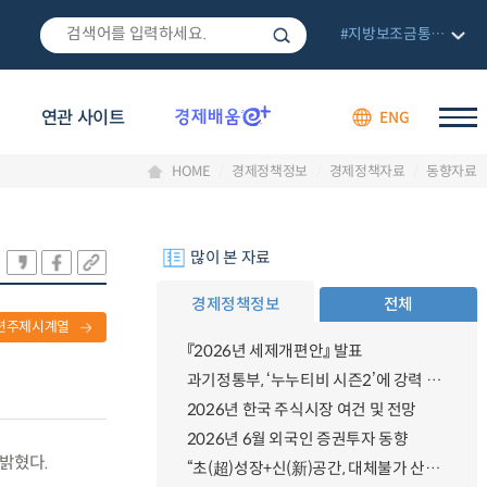
#지방보조금통합관리망
연관 사이트
ENG
HOME
경제정책정보
경제정책자료
동향자료
많이 본 자료
경제정책정보
전체
련주제시계열
『2026년 세제개편안』 발표
과기정통부, ‘누누티비 시즌2’에 강력 대응 의지 밝혀
2026년 한국 주식시장 여건 및 전망
2026년 6월 외국인 증권투자 동향
 밝혔다.
“초(超)성장+신(新)공간, 대체불가 산업강국”