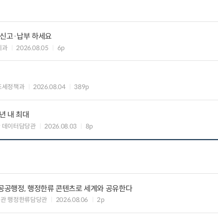
납 신고·납부 하세요
세과
2026.08.05
6p
조세정책과
2026.08.04
389p
년 내 최대
 데이터담당관
2026.08.03
8p
 공공행정, 행정한류 콘텐츠로 세계와 공유한다
력관 행정한류담당관
2026.08.06
2p