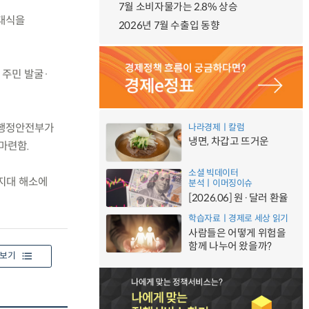
7월 소비자물가는 2.8% 상승
발대식을
2026년 7월 수출입 동향
 주민 발굴·
 행정안전부가
나라경제ㅣ칼럼
냉면, 차갑고 뜨거운
마련함.
소셜 빅데이터
지대 해소에
분석ㅣ이머징이슈
[2026.06] 원·달러 환율
학습자료ㅣ경제로 세상 읽기
사람들은 어떻게 위험을
함께 나누어 왔을까?
보기