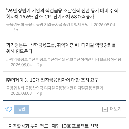
‘26년 상반기 기업의 직접금융 조달실적 전년 동기 대비 주식·
회사채 15.6% 감소, CP·단기사채 68.0% 증가
금융위원회 금융감독원 기업공시국 증권발행제도팀
2026.08.04
13p
과기정통부·신한금융그룹, 취약계층 AI·디지털 역량강화를
위해 힘모은다
과학기술정보통신부 정보통신정책실 정보통신정책관 디지털포용정책팀
2026.08.04
2p
㈜더페이 등 10개 전자금융업자에 대한 조치 요구
금융위원회 금융산업국 디지털금융정책관 디지털금융총괄과
2026.08.03
4p
증권
더보기
「지역활성화 투자 펀드」 제9·10호 프로젝트 선정