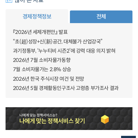
많이 본 자료
경제정책정보
전체
『2026년 세제개편안』 발표
“초(超)성장+신(新)공간, 대체불가 산업강국”
과기정통부, ‘누누티비 시즌2’에 강력 대응 의지 밝혀
2026년 7월 소비자물가동향
7월 소비자물가는 2.8% 상승
2026년 한국 주식시장 여건 및 전망
2026년 5월 경제활동인구조사 고령층 부가조사 결과