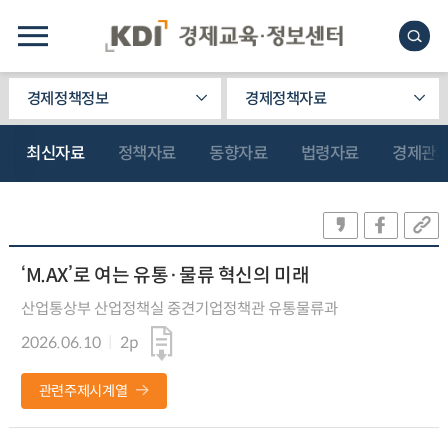
경제정책정보
경제정책자료
최신자료
정책자료
동향자료
법령자료
경제관
‘M.AX’로 여는 유통·물류 혁신의 미래
산업통상부 산업정책실 중견기업정책관 유통물류과
2026.06.10
2p
관련주제시계열