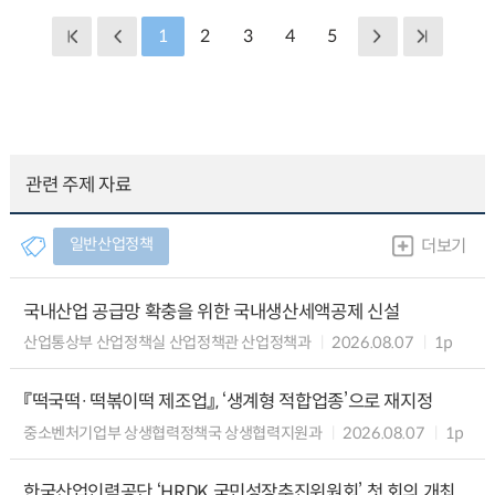
1
2
3
4
5
관련 주제 자료
일반산업정책
더보기
국내산업 공급망 확충을 위한 국내생산세액공제 신설
산업통상부 산업정책실 산업정책관 산업정책과
2026.08.07
1p
『떡국떡·떡볶이떡 제조업』, ‘생계형 적합업종’으로 재지정
중소벤처기업부 상생협력정책국 상생협력지원과
2026.08.07
1p
한국산업인력공단 ‘HRDK 국민성장추진위원회’ 첫 회의 개최