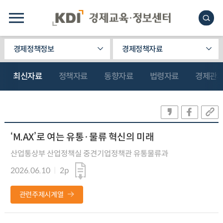
경제정책정보
경제정책자료
최신자료
정책자료
동향자료
법령자료
경제관
‘M.AX’로 여는 유통·물류 혁신의 미래
산업통상부 산업정책실 중견기업정책관 유통물류과
2026.06.10
2p
관련주제시계열