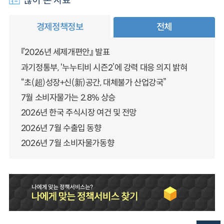
많이 본 자료
경제정책정보
전체
『2026년 세제개편안』 발표
과기정통부, ‘누누티비 시즌2’에 강력 대응 의지 밝혀
“초(超)성장+신(新)공간, 대체불가 산업강국”
7월 소비자물가는 2.8% 상승
2026년 한국 주식시장 여건 및 전망
2026년 7월 수출입 동향
2026년 7월 소비자물가동향