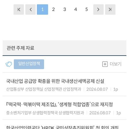
1
2
3
4
5
관련 주제 자료
일반산업정책
더보기
국내산업 공급망 확충을 위한 국내생산세액공제 신설
산업통상부 산업정책실 산업정책관 산업정책과
2026.08.07
1p
『떡국떡·떡볶이떡 제조업』, ‘생계형 적합업종’으로 재지정
중소벤처기업부 상생협력정책국 상생협력지원과
2026.08.07
1p
한국산업인력공단 ‘HRDK 국민성장추진위원회’ 첫 회의 개최