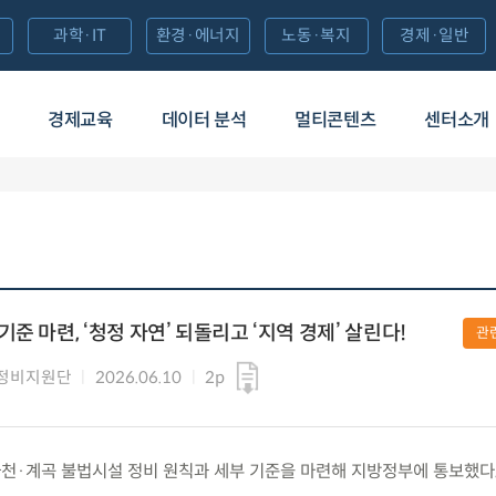
과학·IT
환경·에너지
노동·복지
경제·일반
경제교육
데이터 분석
멀티콘텐츠
센터소개
준 마련, ‘청정 자연’ 되돌리고 ‘지역 경제’ 살린다!
관
정비지원단
2026.06.10
2p
수) 하천·계곡 불법시설 정비 원칙과 세부 기준을 마련해 지방정부에 통보했다