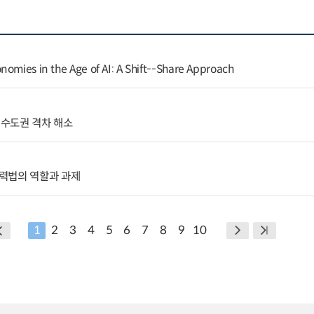
nomies in the Age of AI: A Shift--Share Approach
수도권 격차 해소
력법의 역할과 과제
1
2
3
4
5
6
7
8
9
10