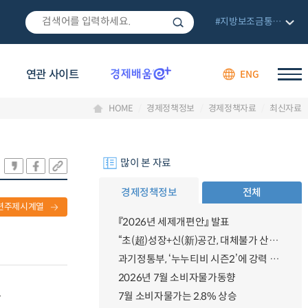
#지방보조금통합관리망
연관 사이트
ENG
HOME
경제정책정보
경제정책자료
최신자료
많이 본 자료
경제정책정보
전체
련주제시계열
『2026년 세제개편안』 발표
“초(超)성장+신(新)공간, 대체불가 산업강국”
과기정통부, ‘누누티비 시즌2’에 강력 대응 의지 밝혀
2026년 7월 소비자물가동향
.
7월 소비자물가는 2.8% 상승