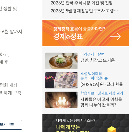
2026년 한국 주식시장 여건 및 전망
민 생활 및
2026년 5월 경제활동인구조사 고령층 부가조사 결과
 6월 말까지
하고,
나라경제ㅣ칼럼
냉면, 차갑고 뜨거운
예 후
소셜 빅데이터
분석ㅣ이머징이슈
[2026.06] 원·달러 환율
설명회 개최
관리체계 구축
학습자료ㅣ경제로 세상 읽기
사람들은 어떻게 위험을
함께 나누어 왔을까?
보기