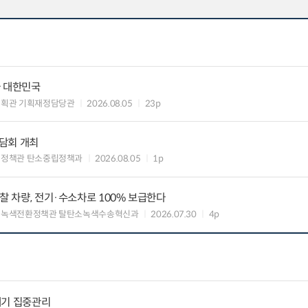
가 대한민국
기획관 기획재정담당관
2026.08.05
23p
담회 개최
획정책관 탄소중립정책과
2026.08.05
1p
찰 차량, 전기·수소차로 100% 보급한다
 녹색전환정책관 탈탄소녹색수송혁신과
2026.07.30
4p
레기 집중관리