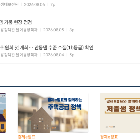
양생태보전원
2026.08.06
7p
댐 가뭄 현장 점검
이용정책관 물이용정책과
2026.08.05
3p
위원회 첫 개최… 안동댐 수준 수질(1b등급) 확인
이용정책관 물이용정책과
2026.08.04
5p
경제e정표
경제e정표