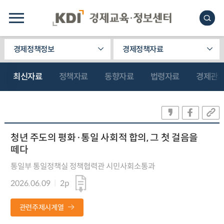
경제정책정보
경제정책자료
최신자료
정책자료
동향자료
법령자료
경제관
청년 주도의 평화·통일 사회적 합의, 그 첫 걸음을
떼다
통일부 통일정책실 정책협력관 시민사회소통과
2026.06.09
2p
관련주제시계열