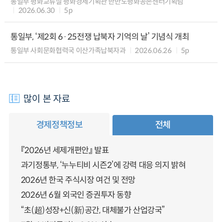
통일부 평화교류실 평화경제기획관 한반도평화공존센터기획팀
2026.06.30
5p
통일부, ‘제2회 6·25전쟁 납북자 기억의 날’ 기념식 개최
통일부 사회문화협력국 이산가족납북자과
2026.06.26
5p
많이 본 자료
경제정책정보
전체
『2026년 세제개편안』 발표
과기정통부, ‘누누티비 시즌2’에 강력 대응 의지 밝혀
2026년 한국 주식시장 여건 및 전망
2026년 6월 외국인 증권투자 동향
“초(超)성장+신(新)공간, 대체불가 산업강국”