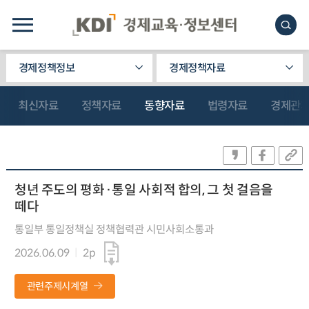
경제정책정보
경제정책자료
최신자료
정책자료
동향자료
법령자료
경제관
청년 주도의 평화·통일 사회적 합의, 그 첫 걸음을
떼다
통일부 통일정책실 정책협력관 시민사회소통과
2026.06.09
2p
관련주제시계열