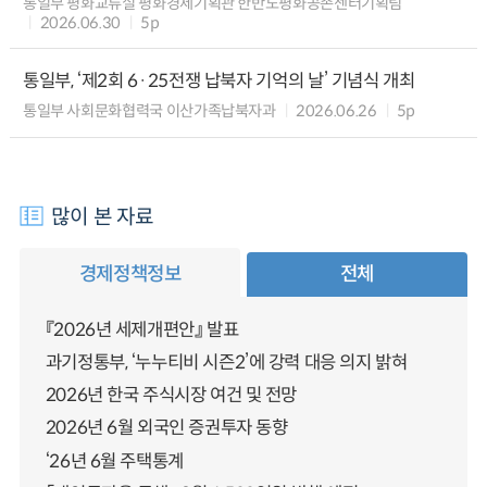
통일부 평화교류실 평화경제기획관 한반도평화공존센터기획팀
2026.06.30
5p
통일부, ‘제2회 6·25전쟁 납북자 기억의 날’ 기념식 개최
통일부 사회문화협력국 이산가족납북자과
2026.06.26
5p
많이 본 자료
경제정책정보
전체
『2026년 세제개편안』 발표
과기정통부, ‘누누티비 시즌2’에 강력 대응 의지 밝혀
2026년 한국 주식시장 여건 및 전망
2026년 6월 외국인 증권투자 동향
‘26년 6월 주택통계