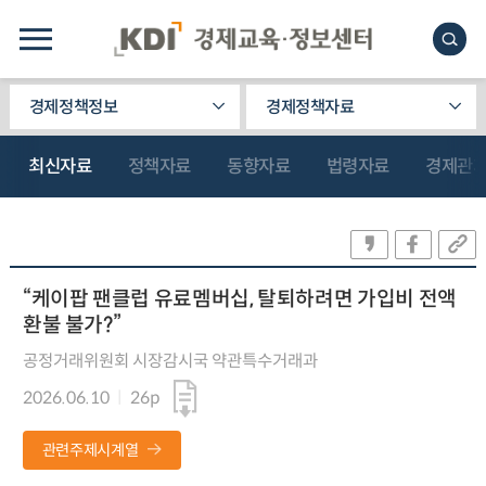
경제정책정보
경제정책자료
최신자료
정책자료
동향자료
법령자료
경제관
“케이팝 팬클럽 유료멤버십, 탈퇴하려면 가입비 전액
환불 불가?”
공정거래위원회 시장감시국 약관특수거래과
2026.06.10
26p
관련주제시계열