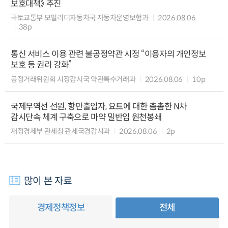
보호대책》 추진
국토교통부 모빌리티자동차국 자동차운영보험과
2026.08.06
38p
통신 서비스 이용 관련 불공정약관 시정 “이용자의 개인정보
보호 등 권리 강화”
공정거래위원회 시장감시국 약관특수거래과
2026.08.06
10p
국제무역선 선원, 항만출입자, 요트에 대한 촘촘한 N차
감시단속 체계 구축으로 마약 밀반입 원천봉쇄
재정경제부 관세청 관세국경감시과
2026.08.06
2p
많이 본 자료
경제정책정보
전체