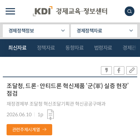
경제정책정보
경제정책자료
최신자료
정책자료
동향자료
법령자료
경제관
조달청, 드론·안티드론 혁신제품 ‘군(軍) 실증 현장’
점검
재정경제부 조달청 혁신조달기획관 혁신공공구매과
2026.06.10
1p
관련주제시계열