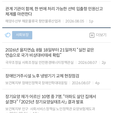
관계 기관이 함께, 한 번에 처리 가능한 선박 입출항 민원신고
체계를 마련한다
해양수산부 해운물류국 항만물류산업과
2026.08.05
1p
사회보장
더보기
2026년 을지연습, 8월 18일부터 21일까지 “실전 같은
연습으로 국가 비상대비태세 확립”
국무조정실 사회조정실 안전환경에너지정책관실
2026.08.07
2p
장애인거주시설 노후 냉방기기 교체 현장점검
보건복지부 장애인정책국 장애인학대대응팀
2026.08.07
4p
장기요양 재가 어르신 10명 중 7명, “아파도 살던 집에서
살겠다” 「2025년 장기요양실태조사」 결과 발표
보건복지부 인구·사회서비스정책실 노인정책관 요양보험제도과