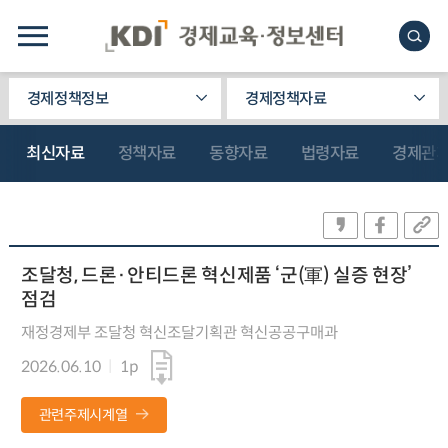
경제정책정보
경제정책자료
최신자료
정책자료
동향자료
법령자료
경제관
조달청, 드론·안티드론 혁신제품 ‘군(軍) 실증 현장’
점검
재정경제부 조달청 혁신조달기획관 혁신공공구매과
2026.06.10
1p
관련주제시계열