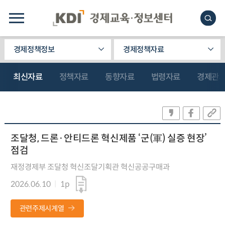
경제정책정보
경제정책자료
최신자료
정책자료
동향자료
법령자료
경제관
조달청, 드론·안티드론 혁신제품 ‘군(軍) 실증 현장’
점검
재정경제부 조달청 혁신조달기획관 혁신공공구매과
2026.06.10
1p
관련주제시계열