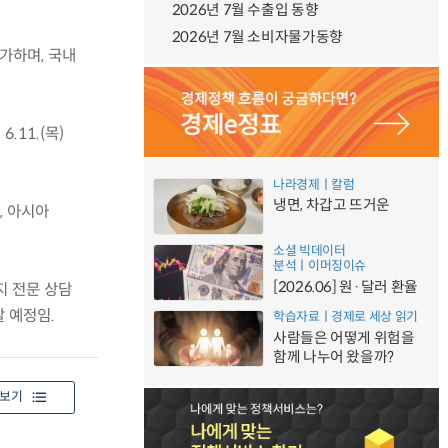
2026년 7월 수출입 동향
2026년 7월 소비자물가동향
 참가하며, 국내
.11.(목)
나라경제ㅣ칼럼
냉면, 차갑고 뜨거운
, 아시아
소셜 빅데이터
분석ㅣ이머징이슈
[2026.06] 원·달러 환율
지 전문 상담
 예정임.
학습자료ㅣ경제로 세상 읽기
사람들은 어떻게 위험을
함께 나누어 왔을까?
보기