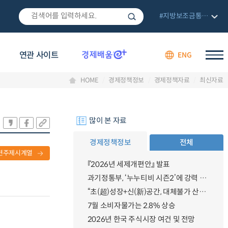
#지방보조금통합관리망
연관 사이트
ENG
HOME
경제정책정보
경제정책자료
최신자료
많이 본 자료
경제정책정보
전체
련주제시계열
『2026년 세제개편안』 발표
과기정통부, ‘누누티비 시즌2’에 강력 대응 의지 밝혀
“초(超)성장+신(新)공간, 대체불가 산업강국”
7월 소비자물가는 2.8% 상승
2026년 한국 주식시장 여건 및 전망