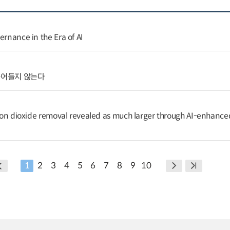
ernance in the Era of AI
줄어들지 않는다
arbon dioxide removal revealed as much larger through AI-enhance
1
2
3
4
5
6
7
8
9
10