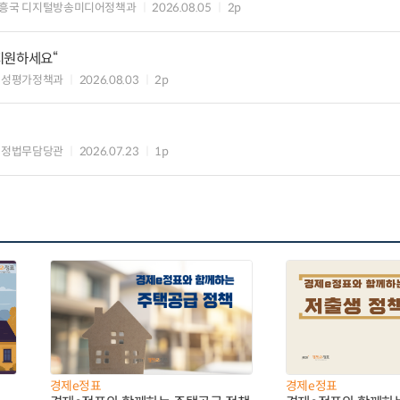
흥국 디지털방송미디어정책과
2026.08.05
2p
 지원하세요“
편성평가정책과
2026.08.03
2p
행정법무담당관
2026.07.23
1p
경제e정표
경제e정표