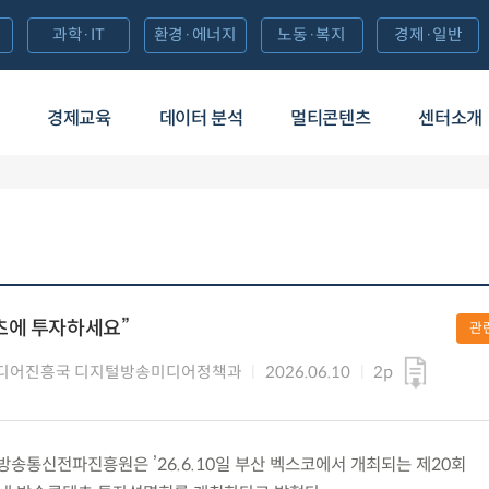
과학·IT
환경·에너지
노동·복지
경제·일반
경제교육
데이터 분석
멀티콘텐츠
센터소개
츠에 투자하세요”
관
디어진흥국 디지털방송미디어정책과
2026.06.10
2p
통신전파진흥원은 ’26.6.10일 부산 벡스코에서 개최되는 제20회