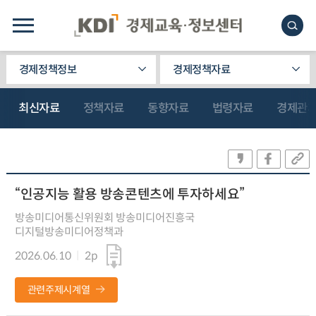
경제정책정보
경제정책자료
최신자료
정책자료
동향자료
법령자료
경제관
“인공지능 활용 방송콘텐츠에 투자하세요”
방송미디어통신위원회 방송미디어진흥국
디지털방송미디어정책과
2026.06.10
2p
관련주제시계열