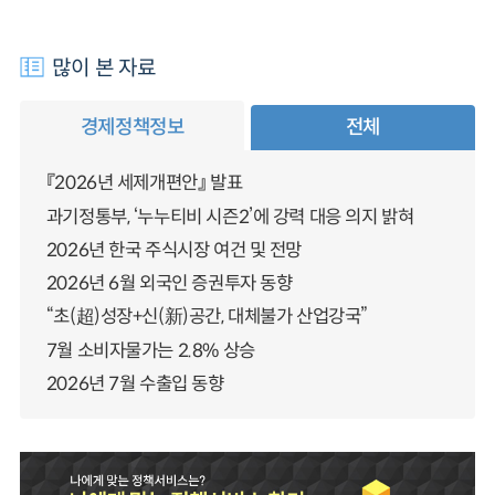
많이 본 자료
경제정책정보
전체
『2026년 세제개편안』 발표
과기정통부, ‘누누티비 시즌2’에 강력 대응 의지 밝혀
2026년 한국 주식시장 여건 및 전망
2026년 6월 외국인 증권투자 동향
“초(超)성장+신(新)공간, 대체불가 산업강국”
7월 소비자물가는 2.8% 상승
2026년 7월 수출입 동향