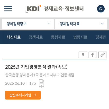
경제정책정보
경제정책자료
최신자료
정책자료
동향자료
법령자료
경제관
2025년 기업경영분석 결과(속보)
한국은행 경제통계1국 통계조사부 기업통계팀
2026.06.10
19p
관련주제시계열