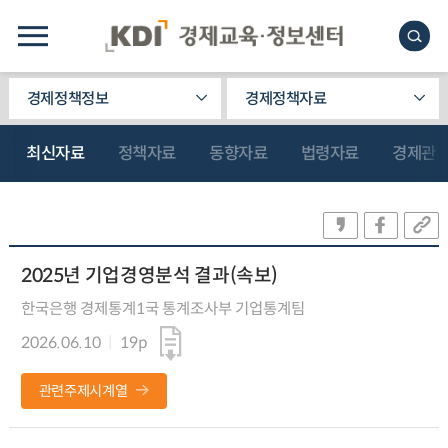
경제정책정보
경제정책자료
최신자료
정책자료
동향자료
법령자료
경제관
2025년 기업경영분석 결과(속보)
한국은행 경제통계1국 통계조사부 기업통계팀
2026.06.10
19p
관련주제시계열