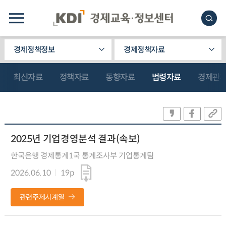
경제정책정보
경제정책자료
최신자료
정책자료
동향자료
법령자료
경제관
2025년 기업경영분석 결과(속보)
한국은행 경제통계1국 통계조사부 기업통계팀
2026.06.10
19p
관련주제시계열