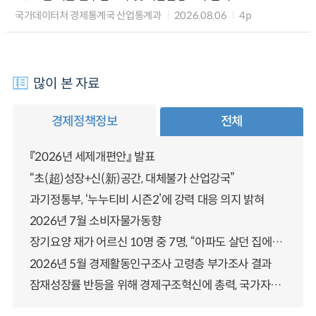
국가데이터처 경제통계국 산업통계과
2026.08.06
4p
많이 본 자료
경제정책정보
전체
『2026년 세제개편안』 발표
“초(超)성장+신(新)공간, 대체불가 산업강국”
과기정통부, ‘누누티비 시즌2’에 강력 대응 의지 밝혀
2026년 7월 소비자물가동향
장기요양 재가 어르신 10명 중 7명, “아파도 살던 집에서 살겠다” 「2025년 장기요양실태조사」 결과 발표
2026년 5월 경제활동인구조사 고령층 부가조사 결과
잠재성장률 반등을 위해 경제구조혁신에 총력, 국가자산 관리체계 대전환