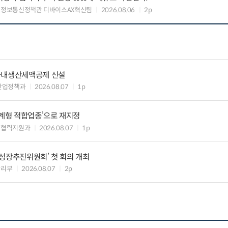
 정보통신정책관 디바이스AX혁신팀
2026.08.06
2p
국내생산세액공제 신설
산업정책과
2026.08.07
1p
생계형 적합업종’으로 재지정
생협력지원과
2026.08.07
1p
성장추진위원회’ 첫 회의 개최
관리부
2026.08.07
2p