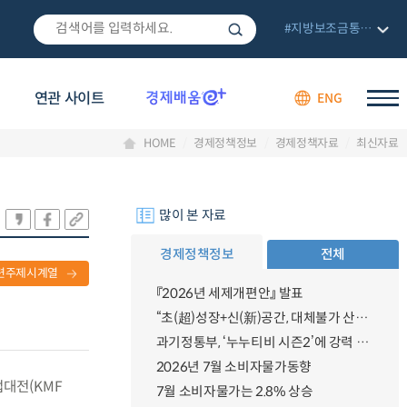
#지방보조금통합관리망
연관 사이트
ENG
HOME
경제정책정보
경제정책자료
최신자료
많이 본 자료
경제정책정보
전체
련주제시계열
『2026년 세제개편안』 발표
“초(超)성장+신(新)공간, 대체불가 산업강국”
과기정통부, ‘누누티비 시즌2’에 강력 대응 의지 밝혀
2026년 7월 소비자물가동향
업대전(KMF
7월 소비자물가는 2.8% 상승