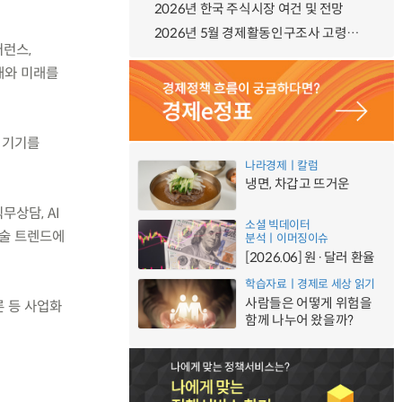
2026년 한국 주식시장 여건 및 전망
2026년 5월 경제활동인구조사 고령층 부가조사 결과
퍼런스,
재와 미래를
합 기기를
나라경제ㅣ칼럼
냉면, 차갑고 뜨거운
무상담, AI
소셜 빅데이터
 기술 트렌드에
분석ㅣ이머징이슈
[2026.06] 원·달러 환율
학습자료ㅣ경제로 세상 읽기
사람들은 어떻게 위험을
론 등 사업화
함께 나누어 왔을까?