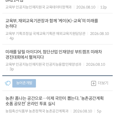
BK21사업
교육부 인공지능인재지원국 교육데이터정책과
2026.08.10
12p
교육부, 재외교육기관장과 함께 ‘케이(K)-교육’의 미래를
논하다
교육부 기획조정실 국제교육기획관 재외교육지원담당관
2026.08.10
4p
미래를 달릴 아이디어, 첨단산업 인재양성 부트캠프 미래차
경진대회에서 펼쳐지다
교육부 인공지능인재지원국 인공지능융합인재양성과
2026.08.10
3p
농어촌개발
더보기
농촌! 폼나는 공간으로…이제 국민이 뽑는다, ‘농촌공간계획
숏폼 공모전’ 온라인 투표 실시
농림축산식품부 농촌정책국 농촌공간계획과
2026.08.10
5p