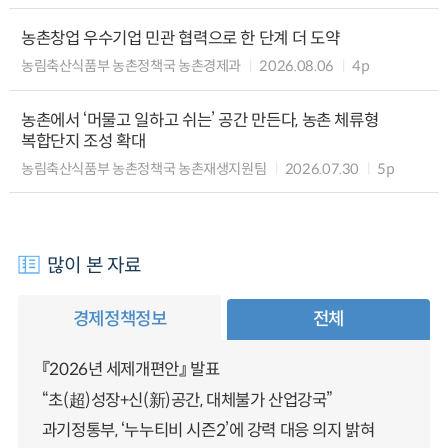
농촌창업 우수기업 민관 협력으로 한 단계 더 도약
농림축산식품부 농촌정책국 농촌경제과
2026.08.06
4p
농촌에서 ‘머물고 일하고 쉬는’ 공간 만든다, 농촌 체류형
복합단지 조성 확대
농림축산식품부 농촌정책국 농촌재생지원팀
2026.07.30
5p
많이 본 자료
경제정책정보
전체
『2026년 세제개편안』 발표
“초(超)성장+신(新)공간, 대체불가 산업강국”
과기정통부, ‘누누티비 시즌2’에 강력 대응 의지 밝혀