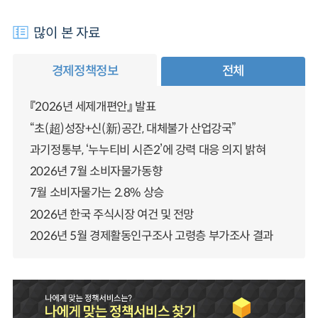
많이 본 자료
경제정책정보
전체
『2026년 세제개편안』 발표
“초(超)성장+신(新)공간, 대체불가 산업강국”
과기정통부, ‘누누티비 시즌2’에 강력 대응 의지 밝혀
2026년 7월 소비자물가동향
7월 소비자물가는 2.8% 상승
2026년 한국 주식시장 여건 및 전망
2026년 5월 경제활동인구조사 고령층 부가조사 결과