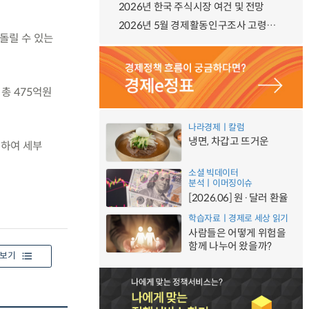
2026년 한국 주식시장 여건 및 전망
2026년 5월 경제활동인구조사 고령층 부가조사 결과
돌릴 수 있는
 총 475억원
나라경제ㅣ칼럼
냉면, 차갑고 뜨거운
석하여 세부
소셜 빅데이터
분석ㅣ이머징이슈
[2026.06] 원·달러 환율
학습자료ㅣ경제로 세상 읽기
사람들은 어떻게 위험을
함께 나누어 왔을까?
보기