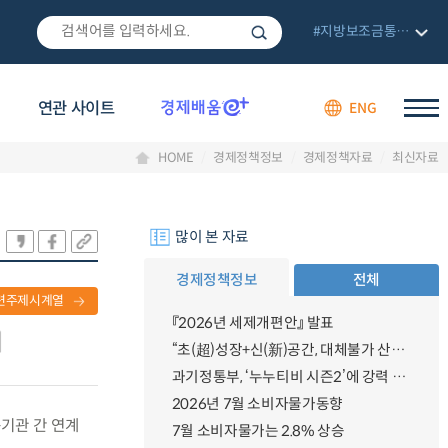
#지방보조금통합관리망
연관 사이트
ENG
HOME
경제정책정보
경제정책자료
최신자료
많이 본 자료
경제정책정보
전체
련주제시계열
『2026년 세제개편안』 발표
“초(超)성장+신(新)공간, 대체불가 산업강국”
과기정통부, ‘누누티비 시즌2’에 강력 대응 의지 밝혀
2026년 7월 소비자물가동향
구기관 간 연계
7월 소비자물가는 2.8% 상승