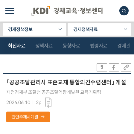
경제정책정보
경제정책자료
최신자료
정책자료
동향자료
법령자료
경제관
「공공조달관리사 표준교재 통합의견수렴센터」 개설
재정경제부 조달청 공공조달역량개발원 교육기획팀
2026.06.10
2p
관련주제시계열