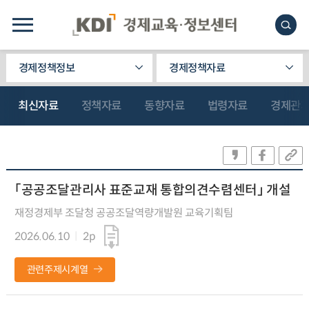
경제정책정보
경제정책자료
최신자료
정책자료
동향자료
법령자료
경제관
「공공조달관리사 표준교재 통합의견수렴센터」 개설
재정경제부 조달청 공공조달역량개발원 교육기획팀
2026.06.10
2p
관련주제시계열