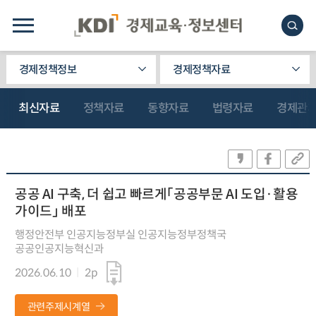
경제정책정보
경제정책자료
최신자료
정책자료
동향자료
법령자료
경제관
공공 AI 구축, 더 쉽고 빠르게「공공부문 AI 도입·활용
가이드」 배포
행정안전부 인공지능정부실 인공지능정부정책국
공공인공지능혁신과
2026.06.10
2p
관련주제시계열