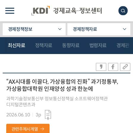
경제정책정보
경제정책자료
최신자료
정책자료
동향자료
법령자료
경제관
“AX시대를 이끌다, 가상융합의 진화” 과기정통부,
가상융합대학원 인재양성 성과 한눈에
과학기술정보통신부 정보통신정책실 소프트웨어정책관
디지털콘텐츠과
2026.06.10
3p
관련주제시계열