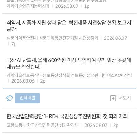
과학기술정보통신부 연구개발정책실 기초원천연구정책관
과학기술인공지능혁신과
2026.08.07
1p
식약처, 제품화 지원 성과 담은 ‘혁신제품 사전상담 현황 보고서’
발간
식품의약품안전처 식품의약품안전평가원 사전상담과
2026.08.07
7p
국산 AI 반도체, 올해 600억원 이상 투입하여 우리 일상 곳곳에
대규모 확산한다.
과학기술정보통신부 정보통신정책실 정보통신정책관 디바이스AX혁신팀
2026.08.06
2p
인력개발
더보기
한국산업인력공단 ‘HRDK 국민성장추진위원회’ 첫 회의 개최
고용노동부 한국산업인력공단 성과관리부
2026.08.07
2p