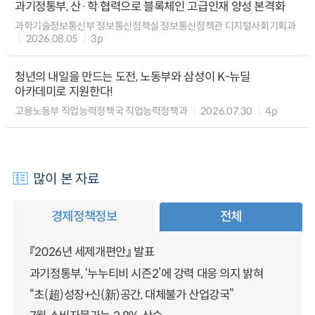
과기정통부, 산·학 협력으로 블록체인 고급인재 양성 본격화
과학기술정보통신부 정보통신정책실 정보통신정책관 디지털사회기획과
2026.08.05
3p
청년의 내일을 만드는 도전, 노동부와 삼성이 K-뉴딜
아카데미로 지원한다!
고용노동부 직업능력정책국 직업능력정책과
2026.07.30
4p
많이 본 자료
경제정책정보
전체
『2026년 세제개편안』 발표
과기정통부, ‘누누티비 시즌2’에 강력 대응 의지 밝혀
“초(超)성장+신(新)공간, 대체불가 산업강국”