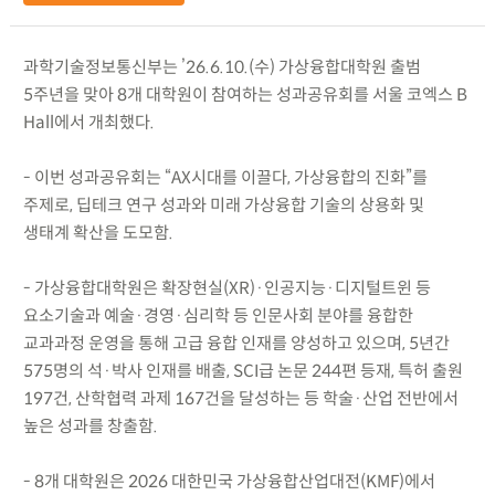
과학기술정보통신부는 ’26.6.10.(수) 가상융합대학원 출범
5주년을 맞아 8개 대학원이 참여하는 성과공유회를 서울 코엑스 B
Hall에서 개최했다.
- 이번 성과공유회는 “AX시대를 이끌다, 가상융합의 진화”를
주제로, 딥테크 연구 성과와 미래 가상융합 기술의 상용화 및
생태계 확산을 도모함.
- 가상융합대학원은 확장현실(XR)·인공지능·디지털트윈 등
요소기술과 예술·경영·심리학 등 인문사회 분야를 융합한
교과과정 운영을 통해 고급 융합 인재를 양성하고 있으며, 5년간
575명의 석·박사 인재를 배출, SCI급 논문 244편 등재, 특허 출원
197건, 산학협력 과제 167건을 달성하는 등 학술·산업 전반에서
높은 성과를 창출함.
- 8개 대학원은 2026 대한민국 가상융합산업대전(KMF)에서