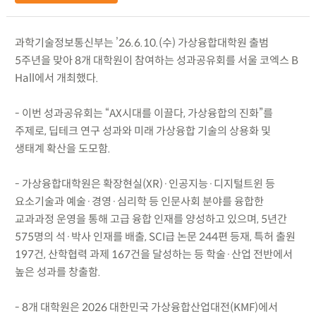
과학기술정보통신부는 ’26.6.10.(수) 가상융합대학원 출범
5주년을 맞아 8개 대학원이 참여하는 성과공유회를 서울 코엑스 B
Hall에서 개최했다.
- 이번 성과공유회는 “AX시대를 이끌다, 가상융합의 진화”를
주제로, 딥테크 연구 성과와 미래 가상융합 기술의 상용화 및
생태계 확산을 도모함.
- 가상융합대학원은 확장현실(XR)·인공지능·디지털트윈 등
요소기술과 예술·경영·심리학 등 인문사회 분야를 융합한
교과과정 운영을 통해 고급 융합 인재를 양성하고 있으며, 5년간
575명의 석·박사 인재를 배출, SCI급 논문 244편 등재, 특허 출원
197건, 산학협력 과제 167건을 달성하는 등 학술·산업 전반에서
높은 성과를 창출함.
- 8개 대학원은 2026 대한민국 가상융합산업대전(KMF)에서