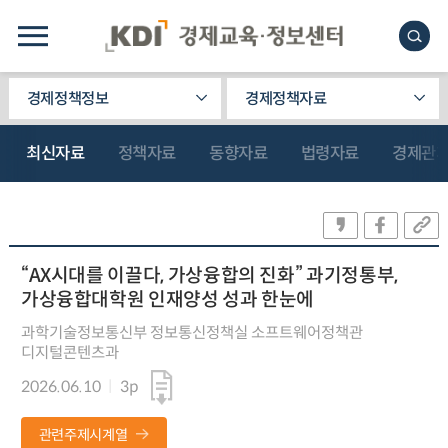
경제정책정보
경제정책자료
최신자료
정책자료
동향자료
법령자료
경제관
“AX시대를 이끌다, 가상융합의 진화” 과기정통부,
가상융합대학원 인재양성 성과 한눈에
과학기술정보통신부 정보통신정책실 소프트웨어정책관
디지털콘텐츠과
2026.06.10
3p
관련주제시계열