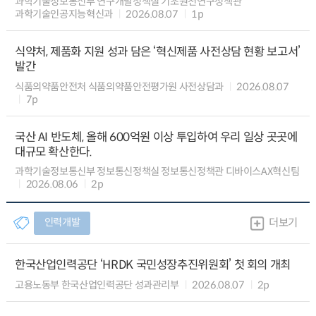
과학기술정보통신부 연구개발정책실 기초원천연구정책관
과학기술인공지능혁신과
2026.08.07
1p
식약처, 제품화 지원 성과 담은 ‘혁신제품 사전상담 현황 보고서’
발간
식품의약품안전처 식품의약품안전평가원 사전상담과
2026.08.07
7p
국산 AI 반도체, 올해 600억원 이상 투입하여 우리 일상 곳곳에
대규모 확산한다.
과학기술정보통신부 정보통신정책실 정보통신정책관 디바이스AX혁신팀
2026.08.06
2p
인력개발
더보기
한국산업인력공단 ‘HRDK 국민성장추진위원회’ 첫 회의 개최
고용노동부 한국산업인력공단 성과관리부
2026.08.07
2p