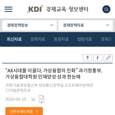
경제정책정보
경제정책자료
최신자료
정책자료
동향자료
법령자료
경제관
“AX시대를 이끌다, 가상융합의 진화” 과기정통부,
가상융합대학원 인재양성 성과 한눈에
과학기술정보통신부 정보통신정책실 소프트웨어정책관
디지털콘텐츠과
2026.06.10
3p
관련주제시계열