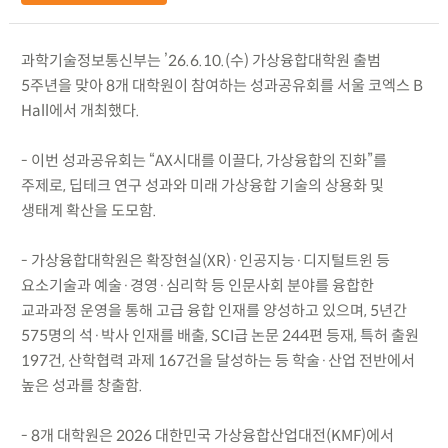
과학기술정보통신부는 ’26.6.10.(수) 가상융합대학원 출범
5주년을 맞아 8개 대학원이 참여하는 성과공유회를 서울 코엑스 B
Hall에서 개최했다.
- 이번 성과공유회는 “AX시대를 이끌다, 가상융합의 진화”를
주제로, 딥테크 연구 성과와 미래 가상융합 기술의 상용화 및
생태계 확산을 도모함.
- 가상융합대학원은 확장현실(XR)·인공지능·디지털트윈 등
요소기술과 예술·경영·심리학 등 인문사회 분야를 융합한
교과과정 운영을 통해 고급 융합 인재를 양성하고 있으며, 5년간
575명의 석·박사 인재를 배출, SCI급 논문 244편 등재, 특허 출원
197건, 산학협력 과제 167건을 달성하는 등 학술·산업 전반에서
높은 성과를 창출함.
- 8개 대학원은 2026 대한민국 가상융합산업대전(KMF)에서