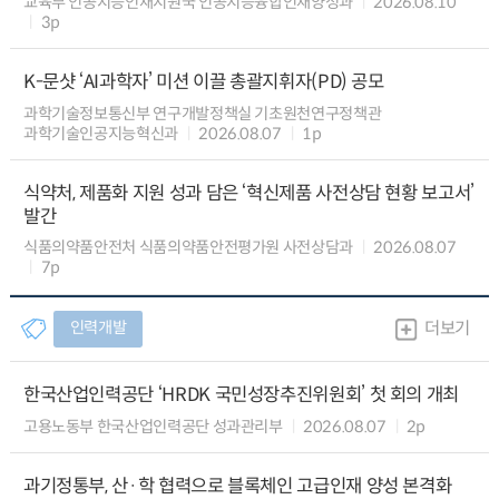
교육부 인공지능인재지원국 인공지능융합인재양성과
2026.08.10
3p
K-문샷 ‘AI과학자’ 미션 이끌 총괄지휘자(PD) 공모
과학기술정보통신부 연구개발정책실 기초원천연구정책관
과학기술인공지능혁신과
2026.08.07
1p
식약처, 제품화 지원 성과 담은 ‘혁신제품 사전상담 현황 보고서’
발간
식품의약품안전처 식품의약품안전평가원 사전상담과
2026.08.07
7p
인력개발
더보기
한국산업인력공단 ‘HRDK 국민성장추진위원회’ 첫 회의 개최
고용노동부 한국산업인력공단 성과관리부
2026.08.07
2p
과기정통부, 산·학 협력으로 블록체인 고급인재 양성 본격화