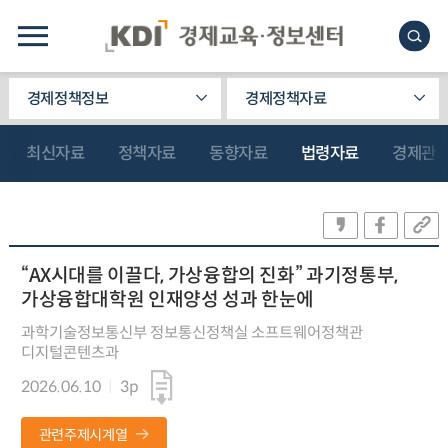
경제정책정보
경제정책자료
최신자료
정책자료
동향자료
법령자료
경제관
“AX시대를 이끌다, 가상융합의 진화” 과기정통부,
가상융합대학원 인재양성 성과 한눈에
과학기술정보통신부 정보통신정책실 소프트웨어정책관
디지털콘텐츠과
2026.06.10
3p
관련주제시계열