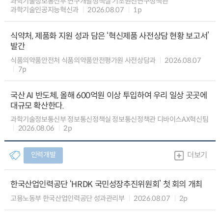
과학기술정보통신부 연구개발정책실 기초원천연구정책관
과학기술인공지능혁신과
2026.08.07
1p
식약처, 제품화 지원 성과 담은 ‘혁신제품 사전상담 현황 보고서’
발간
식품의약품안전처 식품의약품안전평가원 사전상담과
2026.08.07
7p
국산 AI 반도체, 올해 600억원 이상 투입하여 우리 일상 곳곳에
대규모 확산한다.
과학기술정보통신부 정보통신정책실 정보통신정책관 디바이스AX혁신팀
2026.08.06
2p
인력개발
더보기
한국산업인력공단 ‘HRDK 국민성장추진위원회’ 첫 회의 개최
고용노동부 한국산업인력공단 성과관리부
2026.08.07
2p