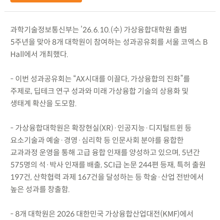
과학기술정보통신부는 ’26.6.10.(수) 가상융합대학원 출범
5주년을 맞아 8개 대학원이 참여하는 성과공유회를 서울 코엑스 B
Hall에서 개최했다.
- 이번 성과공유회는 “AX시대를 이끌다, 가상융합의 진화”를
주제로, 딥테크 연구 성과와 미래 가상융합 기술의 상용화 및
생태계 확산을 도모함.
- 가상융합대학원은 확장현실(XR)·인공지능·디지털트윈 등
요소기술과 예술·경영·심리학 등 인문사회 분야를 융합한
교과과정 운영을 통해 고급 융합 인재를 양성하고 있으며, 5년간
575명의 석·박사 인재를 배출, SCI급 논문 244편 등재, 특허 출원
197건, 산학협력 과제 167건을 달성하는 등 학술·산업 전반에서
높은 성과를 창출함.
- 8개 대학원은 2026 대한민국 가상융합산업대전(KMF)에서