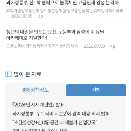
과기정통부, 산·학 협력으로 블록체인 고급인재 양성 본격화
과학기술정보통신부 정보통신정책실 정보통신정책관 디지털사회기획과
2026.08.05
3p
청년의 내일을 만드는 도전, 노동부와 삼성이 K-뉴딜
아카데미로 지원한다!
고용노동부 직업능력정책국 직업능력정책과
2026.07.30
4p
많이 본 자료
경제정책정보
전체
『2026년 세제개편안』 발표
과기정통부, ‘누누티비 시즌2’에 강력 대응 의지 밝혀
“초(超)성장+신(新)공간, 대체불가 산업강국”