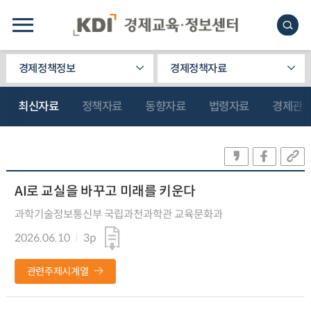
경제정책정보
경제정책자료
최신자료
정책자료
동향자료
법령자료
경제관
AI로 교실을 바꾸고 미래를 키운다
과학기술정보통신부 국립과천과학관 교육문화과
2026.06.10
3p
관련주제시계열