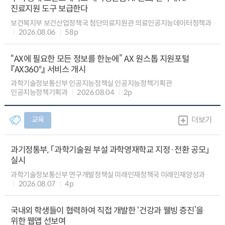
진료지원 도구 보급한다
보건복지부 보건산업정책국 첨단의료지원관 의료인공지능데이터정책과
2026.08.06
58p
“AX에 필요한 모든 정보를 한눈에” AX 원스톱 지원포털
『AX360°』 서비스 개시
과학기술정보통신부 인공지능정책실 인공지능정책기획관
인공지능정책기획과
2026.08.04
2p
교육
더보기
과기정통부, 「과학기술원 부설 과학영재학교 지정·전환 공모」
실시
과학기술정보통신부 연구개발정책실 미래인재정책국 미래인재양성과
2026.08.07
4p
국내외 학생들이 협력하여 직접 개발한 ‘건강과 웰빙 증진’을
위한 웹앱 선보여