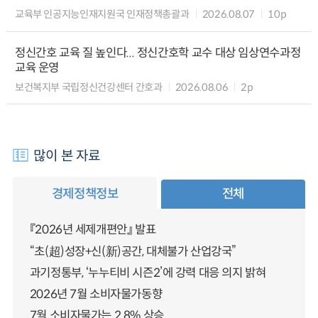
교육부 인공지능인재지원국 인재정책총괄과
2026.08.07
10p
정신간호 교육 질 높인다... 정신간호학 교수 대상 임상연수과정
교육 운영
보건복지부 국립정신건강센터 간호과
2026.08.06
2p
많이 본 자료
경제정책정보
전체
『2026년 세제개편안』 발표
“초(超)성장+신(新)공간, 대체불가 산업강국”
과기정통부, ‘누누티비 시즌2’에 강력 대응 의지 밝혀
2026년 7월 소비자물가동향
7월 소비자물가는 2.8% 상승