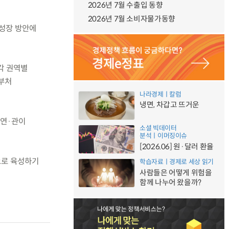
2026년 7월 수출입 동향
2026년 7월 소비자물가동향
 성장 방안에
각 권역별
범부처
나라경제ㅣ칼럼
냉면, 차갑고 뜨거운
·연·관이
소셜 빅데이터
분석ㅣ이머징이슈
[2026.06] 원·달러 환율
으로 육성하기
학습자료ㅣ경제로 세상 읽기
사람들은 어떻게 위험을
함께 나누어 왔을까?