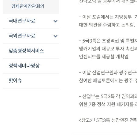
전략포럼’을 광주에서 개최했다
경제관계장관회의
- 이날 포럼에서는 지방정부·
국내연구자료
대한 의견을 수렴하고 논의함.
국외연구자료
- 5극3특은 초광역권 및 특
앵커기업의 대규모 투자 촉진과 
맞춤형정책서비스
인센티브를 제공할 계획임.
정책세미나영상
- 이날 산업연구원과 광주연구
핫이슈
참여한 패널토론에서는 광주·전
- 산업부는 5극3특 각 권역
위한 7종 정책 지원 패키지를 
<참고> 「5극3특 성장엔진 전