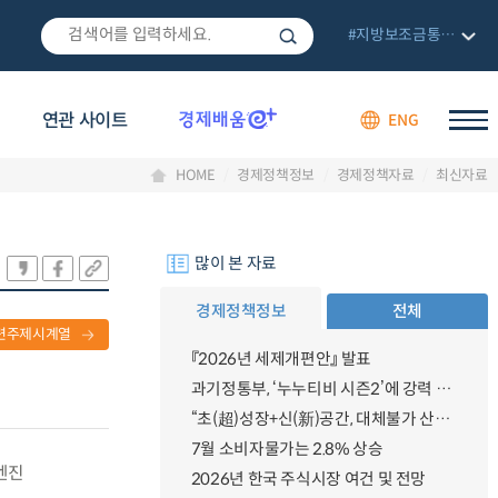
#지방보조금통합관리망
연관 사이트
ENG
HOME
경제정책정보
경제정책자료
최신자료
많이 본 자료
경제정책정보
전체
련주제시계열
『2026년 세제개편안』 발표
과기정통부, ‘누누티비 시즌2’에 강력 대응 의지 밝혀
“초(超)성장+신(新)공간, 대체불가 산업강국”
7월 소비자물가는 2.8% 상승
엔진
2026년 한국 주식시장 여건 및 전망