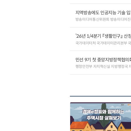
지역방송에도 인공지능 기술 
방송미디어통신위원회 방송미디어진
’26년 1/4분기 『생활인구』 산
국가데이터처 국가데이터관리본부 
민선 9기 첫 중앙지방정책협의회
행정안전부 자치혁신실 지방행정국 