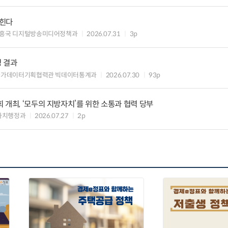
입힌다
흥국 디지털방송미디어정책과
2026.07.31
3p
정 결과
국가데이터기획협력관 빅데이터통계과
2026.07.30
93p
 개최, ‘모두의 지방자치’를 위한 소통과 협력 당부
자치행정과
2026.07.27
2p