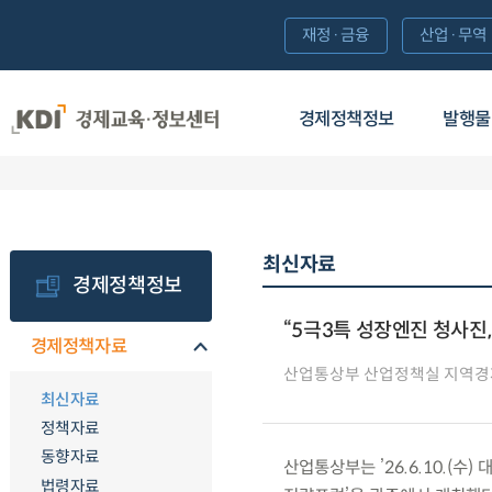
재정·금융
산업·무역
경제정책정보
발행물
최신자료
경제정책정보
“5극3특 성장엔진 청사진,
경제정책자료
산업통상부 산업정책실 지역
최신자료
정책자료
동향자료
산업통상부는 ’26.6.10.(수
법령자료