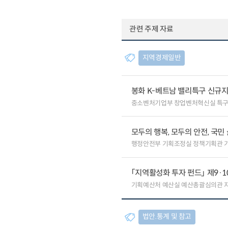
관련 주제 자료
지역경제일반
봉화 K-베트남 밸리특구 신규
중소벤처기업부 창업벤처혁신실 특
모두의 행복, 모두의 안전, 국민
행정안전부 기획조정실 정책기획관 
「지역활성화 투자 펀드」 제9·
기획예산처 예산실 예산총괄심의관 
법안.통계 및 참고