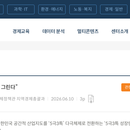
과학·IT
환경·에너지
노동·복지
경제·일반
경제교육
데이터 분석
멀티콘텐츠
센터소개
 그린다”
관
경제정책관 지역경제총괄과
2026.06.10
3p
) 대한민국 공간적 산업지도를 ‘5극3특’ 다극체제로 전환하는 ‘5극3특 성장