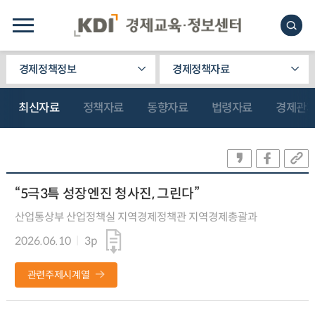
경제정책정보
경제정책자료
최신자료
정책자료
동향자료
법령자료
경제관
“5극3특 성장엔진 청사진, 그린다”
산업통상부 산업정책실 지역경제정책관 지역경제총괄과
2026.06.10
3p
관련주제시계열