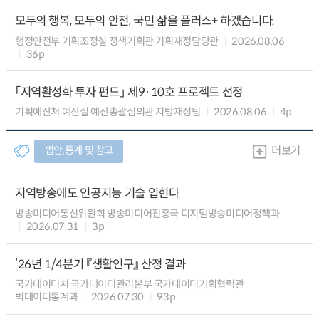
모두의 행복, 모두의 안전, 국민 삶을 플러스+ 하겠습니다.
행정안전부 기획조정실 정책기획관 기획재정담당관
2026.08.06
36p
「지역활성화 투자 펀드」 제9·10호 프로젝트 선정
기획예산처 예산실 예산총괄심의관 지방재정팀
2026.08.06
4p
법안.통계 및 참고
더보기
지역방송에도 인공지능 기술 입힌다
방송미디어통신위원회 방송미디어진흥국 디지털방송미디어정책과
2026.07.31
3p
’26년 1/4분기 『생활인구』 산정 결과
국가데이터처 국가데이터관리본부 국가데이터기획협력관
빅데이터통계과
2026.07.30
93p