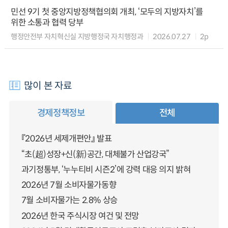
민선 9기 첫 중앙지방정책협의회 개최, ‘모두의 지방자치’를
위한 소통과 협력 당부
행정안전부 자치혁신실 지방행정국 자치행정과
2026.07.27
2p
많이 본 자료
경제정책정보
전체
『2026년 세제개편안』 발표
“초(超)성장+신(新)공간, 대체불가 산업강국”
과기정통부, ‘누누티비 시즌2’에 강력 대응 의지 밝혀
2026년 7월 소비자물가동향
7월 소비자물가는 2.8% 상승
2026년 한국 주식시장 여건 및 전망