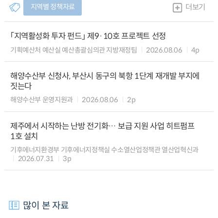
지역별 정책자료
더보기
「지역활성화 투자 펀드」 제9·10호 프로젝트 선정
기획예산처 예산실 예산총괄심의관 지방재정팀
2026.08.06
4p
해양수산부 신청사, 부산시 동구의 북항 1단계 재개발 부지에
짓는다
해양수산부 운영지원과
2026.08.06
2p
제주에서 시작하는 난방 전기화… 보급 지원 사업 히트펌프
1호 설치
기후에너지환경부 기후에너지정책실 수소열산업정책관 열산업혁신과
2026.07.31
3p
많이 본 자료