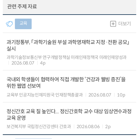
관련 주제 자료
교육
더보기
과기정통부, 「과학기술원 부설 과학영재학교 지정·전환 공모」
실시
과학기술정보통신부 연구개발정책실 미래인재정책국 미래인재양성과
2026.08.07
4p
국내외 학생들이 협력하여 직접 개발한 ‘건강과 웰빙 증진’을
위한 웹앱 선보여
교육부 인공지능인재지원국 인재정책총괄과
2026.08.07
10p
정신간호 교육 질 높인다... 정신간호학 교수 대상 임상연수과정
교육 운영
보건복지부 국립정신건강센터 간호과
2026.08.06
2p