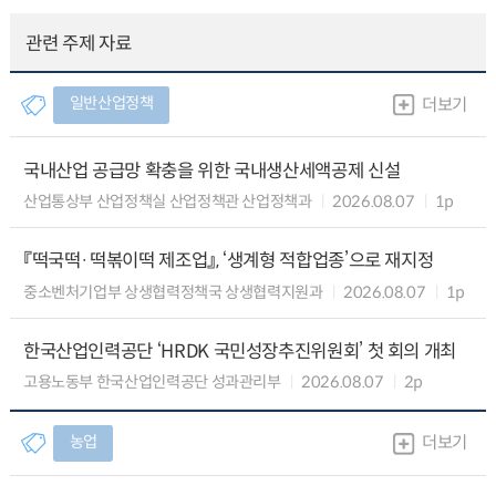
관련 주제 자료
일반산업정책
더보기
국내산업 공급망 확충을 위한 국내생산세액공제 신설
산업통상부 산업정책실 산업정책관 산업정책과
2026.08.07
1p
『떡국떡·떡볶이떡 제조업』, ‘생계형 적합업종’으로 재지정
중소벤처기업부 상생협력정책국 상생협력지원과
2026.08.07
1p
한국산업인력공단 ‘HRDK 국민성장추진위원회’ 첫 회의 개최
고용노동부 한국산업인력공단 성과관리부
2026.08.07
2p
농업
더보기