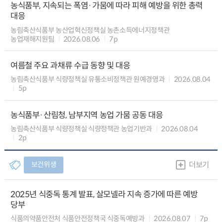
농식품부, 지속되는 폭염·가뭄에 따라 피해 예방을 위한 총력
대응
농림축산식품부 농산업혁신정책실 농촌소득에너지정책관
농업재해지원팀
2026.08.06
7p
여름철 주요 과채류 수급 동향 및 대응
농림축산식품부 식량정책실 유통소비정책관 원예경영과
2026.08.04
5p
농식품부·산림청, 남부지역 농업 가뭄 공동 대응
농림축산식품부 식량정책실 식량정책관 농업기반과
2026.08.04
2p
보건위생
더보기
2025년 식중독 통계 발표, 살모넬라 지속 증가에 따른 예방
당부
식품의약품안전처 식품안전정책국 식중독예방과
2026.08.07
7p