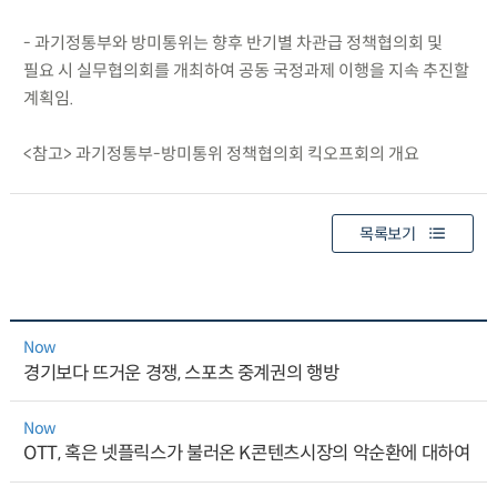
- 과기정통부와 방미통위는 향후 반기별 차관급 정책협의회 및
필요 시 실무협의회를 개최하여 공동 국정과제 이행을 지속 추진할
계획임.
<참고> 과기정통부-방미통위 정책협의회 킥오프회의 개요
목록보기
Now
경기보다 뜨거운 경쟁, 스포츠 중계권의 행방
Now
OTT, 혹은 넷플릭스가 불러온 K콘텐츠시장의 악순환에 대하여