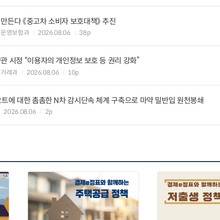
 만든다 《중고차 소비자 보호대책》 추진
차운영보험과
2026.08.06
38p
관 시정 “이용자의 개인정보 보호 등 권리 강화”
수거래과
2026.08.06
10p
요트에 대한 촘촘한 N차 감시단속 체계 구축으로 마약 밀반입 원천봉쇄
2026.08.06
2p