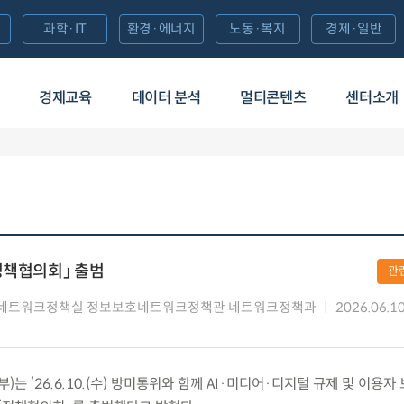
과학·IT
환경·에너지
노동·복지
경제·일반
경제교육
데이터 분석
멀티콘텐츠
센터소개
정책협의회」 출범
관
네트워크정책실 정보보호네트워크정책관 네트워크정책과
2026.06.1
 ’26.6.10.(수) 방미통위와 함께 AI·미디어·디지털 규제 및 이용자