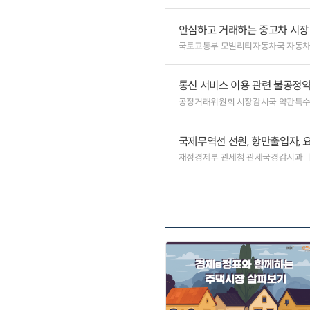
안심하고 거래하는 중고차 시장
국토교통부 모빌리티자동차국 자동
통신 서비스 이용 관련 불공정약
공정거래위원회 시장감시국 약관특
국제무역선 선원, 항만출입자, 
재정경제부 관세청 관세국경감시과