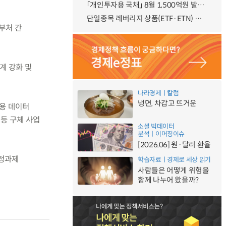
「개인투자용 국채」 8월 1,500억원 발행 예정
단일종목 레버리지 상품(ETF·ETN) 기본예탁금 강화 조기시행 방안 안내
부처 간
태계 강화 및
나라경제ㅣ칼럼
냉면, 차갑고 뜨거운
습용 데이터
 등 구체 사업
소셜 빅데이터
분석ㅣ이머징이슈
[2026.06] 원·달러 환율
국정과제
학습자료ㅣ경제로 세상 읽기
사람들은 어떻게 위험을
함께 나누어 왔을까?