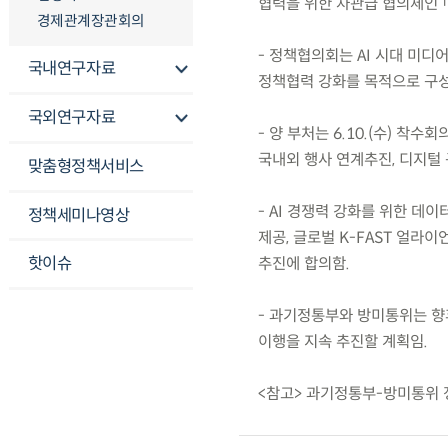
협력을 위한 차관급 협의체인 
경제관계장관회의
- 정책협의회는 AI 시대 미디
국내연구자료
정책협력 강화를 목적으로 구성
국외연구자료
- 양 부처는 6.10.(수) 착수
국내외 행사 연계추진, 디지털 
맞춤형정책서비스
- AI 경쟁력 강화를 위한 데
정책세미나영상
제공, 글로벌 K-FAST 얼라이
핫이슈
추진에 합의함.
- 과기정통부와 방미통위는 향
이행을 지속 추진할 계획임.
<참고> 과기정통부-방미통위