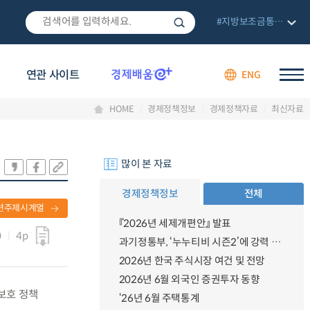
#지방보조금통합관리망
연관 사이트
ENG
HOME
경제정책정보
경제정책자료
최신자료
많이 본 자료
경제정책정보
전체
련주제시계열
『2026년 세제개편안』 발표
0
4p
과기정통부, ‘누누티비 시즌2’에 강력 대응 의지 밝혀
2026년 한국 주식시장 여건 및 전망
2026년 6월 외국인 증권투자 동향
 보호 정책
‘26년 6월 주택통계