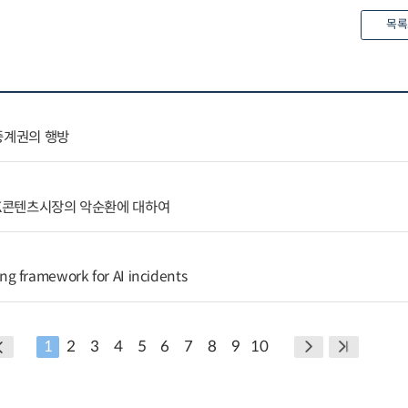
목록
중계권의 행방
 K콘텐츠시장의 악순환에 대하여
g framework for AI incidents
1
2
3
4
5
6
7
8
9
10