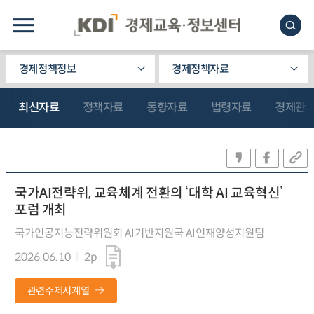
경제정책정보
경제정책자료
최신자료
정책자료
동향자료
법령자료
경제관
국가AI전략위, 교육체계 전환의 ‘대학 AI 교육혁신’
포럼 개최
국가인공지능전략위원회 AI기반지원국 AI인재양성지원팀
2026.06.10
2p
관련주제시계열