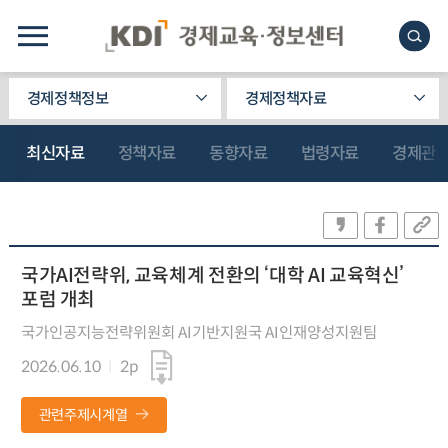
경제정책정보
경제정책자료
최신자료
정책자료
동향자료
법령자료
경제관
국가AI전략위, 교육체계 전환의 ‘대학 AI 교육혁신’
포럼 개최
국가인공지능전략위원회 AI기반지원국 AI인재양성지원팀
2026.06.10
2p
관련주제시계열