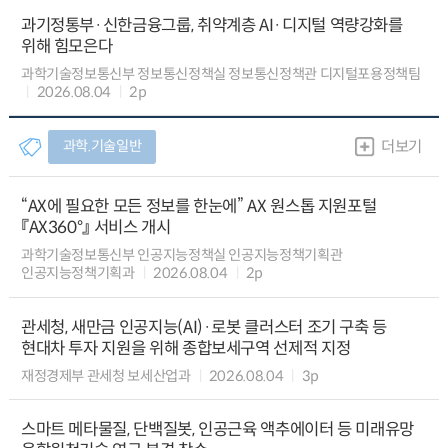
과기정통부·신한금융그룹, 취약계층 AI·디지털 역량강화를
위해 힘모은다
과학기술정보통신부 정보통신정책실 정보통신정책관 디지털포용정책팀
2026.08.04
2p
과학.기술일반
더보기
“AX에 필요한 모든 정보를 한눈에” AX 원스톱 지원포털
『AX360°』 서비스 개시
과학기술정보통신부 인공지능정책실 인공지능정책기획관
인공지능정책기획과
2026.08.04
2p
관세청, 새만금 인공지능(AI)·로봇 클러스터 조기 구축 등
현대차 투자 지원을 위해 종합보세구역 선제적 지정
재정경제부 관세청 보세산업과
2026.08.04
3p
스마트 메타물질, 단백질봇, 인공근육 액추에이터 등 미래유망