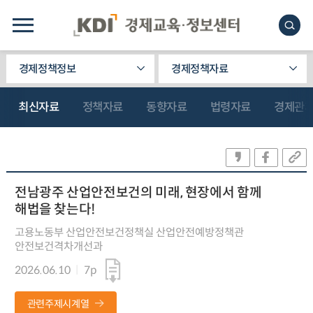
경제정책정보
경제정책자료
최신자료
정책자료
동향자료
법령자료
경제관
전남광주 산업안전보건의 미래, 현장에서 함께
해법을 찾는다!
고용노동부 산업안전보건정책실 산업안전예방정책관
안전보건격차개선과
2026.06.10
7p
관련주제시계열