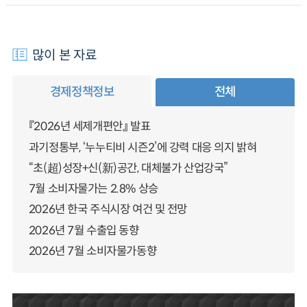
많이 본 자료
경제정책정보
전체
『2026년 세제개편안』 발표
과기정통부, ‘누누티비 시즌2’에 강력 대응 의지 밝혀
“초(超)성장+신(新)공간, 대체불가 산업강국”
7월 소비자물가는 2.8% 상승
2026년 한국 주식시장 여건 및 전망
2026년 7월 수출입 동향
2026년 7월 소비자물가동향