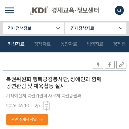
경제정책정보
경제정책자료
최신자료
정책자료
동향자료
법령자료
경제관
복권위원회 행복공감봉사단, 장애인과 함께
공연관람 및 체육활동 실시
기획예산처 복권위원회 사무처 복권총괄과
2026.06.10
2p
관련주제시계열