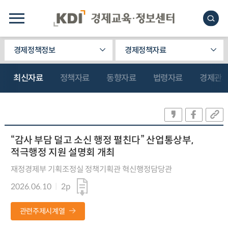
경제정책정보
경제정책자료
최신자료
정책자료
동향자료
법령자료
경제관
“감사 부담 덜고 소신 행정 펼친다” 산업통상부,
적극행정 지원 설명회 개최
재정경제부 기획조정실 정책기획관 혁신행정담당관
2026.06.10
2p
관련주제시계열